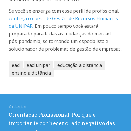
Se você se enxerga com esse perfil de profissional,
conheça o curso de Gestão de Recursos Humanos
da UNIPAR
. Em pouco tempo você estará
preparado para todas as mudanças do mercado
pós-pandemia, se tornando um especialista e
solucionador de problemas de gestão de empresas.
ead
ead unipar
educação a distância
ensino a distância
Navegação
Anterior
de
Post
Orientação Profissional: Por que é
Post
anterior:
importante conhecer o lado negativo das