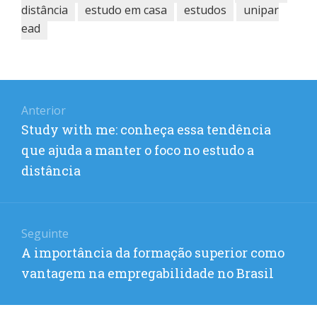
distância
estudo em casa
estudos
unipar
ead
Navegação
Anterior
de
Post
Study with me: conheça essa tendência
Post
anterior:
que ajuda a manter o foco no estudo a
distância
Seguinte
Próximo
A importância da formação superior como
post:
vantagem na empregabilidade no Brasil