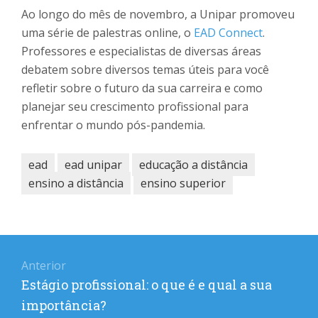
Ao longo do mês de novembro, a Unipar promoveu
uma série de palestras online, o
EAD Connect
.
Professores e especialistas de diversas áreas
debatem sobre diversos temas úteis para você
refletir sobre o futuro da sua carreira e como
planejar seu crescimento profissional para
enfrentar o mundo pós-pandemia.
ead
ead unipar
educação a distância
ensino a distância
ensino superior
Navegação
Anterior
de
Post
Estágio profissional: o que é e qual a sua
Post
anterior:
importância?