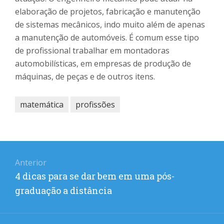
elaboração de projetos, fabricação e manutenção
de sistemas mecânicos, indo muito além de apenas
a manutenção de automóveis. É comum esse tipo
de profissional trabalhar em montadoras
automobilísticas, em empresas de produção de
máquinas, de peças e de outros itens.
matemática
profissões
Navegação
Anterior
de
Post
4 dicas para se dar bem em uma pós-
Post
anterior:
graduação a distância