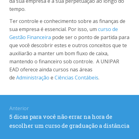
da sua empresa e a sua perpetuação ao longo do
tempo.
Ter controle e conhecimento sobre as finanças de
sua empresa é essencial. Por isso, um
curso de
Gestão Financeira
pode ser o ponto de partida para
que você descobrir estes e outros conceitos que te
auxiliarão a manter um bom fluxo de caixa,
mantendo o financeiro sob controle. A UNIPAR
EAD oferece ainda cursos nas áreas
de
Administração
e
Ciências Contábeis
.
Navegação
Anterior
de
Post
5 dicas para você não errar na hora de
Post
anterior:
escolher um curso de graduação a distância