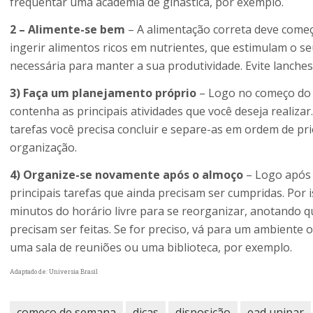
frequentar uma academia de ginástica, por exemplo.
2 – Alimente-se bem
– A alimentação correta deve começ
ingerir alimentos ricos em nutrientes, que estimulam o 
necessária para manter a sua produtividade. Evite lanch
3) Faça um planejamento próprio
– Logo no começo do 
contenha as principais atividades que você deseja realiz
tarefas você precisa concluir e separe-as em ordem de prio
organização.
4) Organize-se novamente após o almoço
– Logo após 
principais tarefas que ainda precisam ser cumpridas. Por 
minutos do horário livre para se reorganizar, anotando qu
precisam ser feitas. Se for preciso, vá para um ambiente
uma sala de reuniões ou uma biblioteca, por exemplo.
Adaptado de: Universia Brasil
começo de semana
dicas
disposição
ead unipar