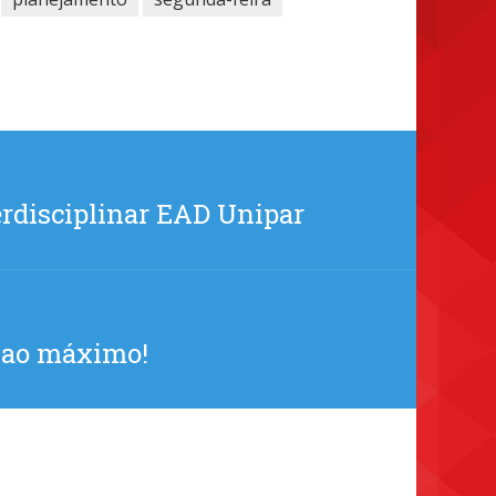
rdisciplinar EAD Unipar
o ao máximo!