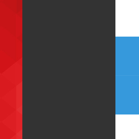
Nave
de
Post