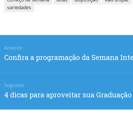
variedades
gação
Anterior
Post
Confira a programação da Semana Inte
anterior:
Seguinte
Próximo
4 dicas para aproveitar sua Graduaçã
post: