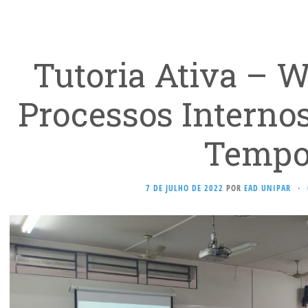
Tutoria Ativa – 
Processos Internos
Temp
7 DE JULHO DE 2022
POR
EAD UNIPAR
·